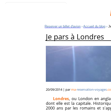
Le Blog de billets d'avion
Reserver un billet d'avion
›
Accueil du blog
›
J
Je pars à Londres
20/09/2014 | par
ma-
reservation-voyages
.c
Londres
, ou London en anglai
dont elle est la capitale. Histori
2000 ans par les romains et s'app