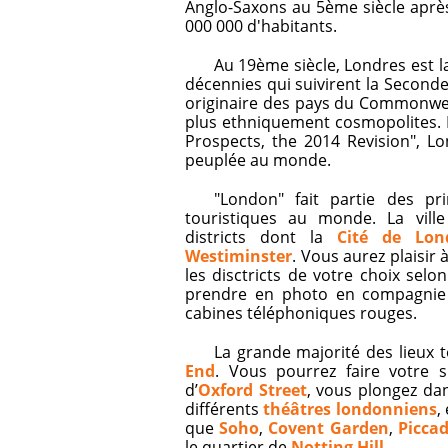
Anglo-Saxons au 5ème siècle après
000 000 d'habitants.
Au 19ème siècle, Londres est l
décennies qui suivirent la Second
originaire des pays du Commonwealt
plus ethniquement cosmopolites. 
Prospects, the 2014 Revision", Lo
peuplée au monde.
"London" fait partie des pri
touristiques au monde. La vil
districts dont la
Cité de Lon
Westiminster
. Vous aurez plaisi
les disctricts de votre choix selo
prendre en photo en compagnie
cabines téléphoniques rouges.
La grande majorité des lieux 
End
. Vous pourrez faire votre
d’
Oxford Street
, vous plongez da
différents
théâtres londonniens
,
que
Soho
,
Covent Garden
,
Piccad
le quartier de
Notting Hill
...