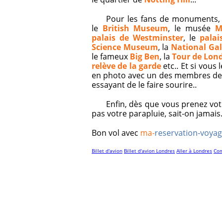
Pour les fans de monuments, 
le
British Museum
, le musée
M
palais de Westminster
, le
pala
Science Museum
, la
National Gal
le fameux
Big Ben
, la
Tour de Lon
relève de la garde
etc.. Et si vous
en photo avec un des membres de l
essayant de le faire sourire..
Enfin, dès que vous prenez vo
pas votre parapluie, sait-on jamais.
Bon vol avec
ma-
reservation-voya
Billet d'avion
Billet d'avion Londres
Aller à Londres
Com